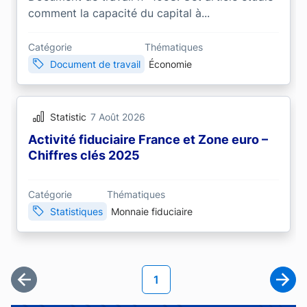
comment la capacité du capital à...
Catégorie
Thématiques
Document de travail
Économie
Statistic
7 Août 2026
Activité fiduciaire France et Zone euro –
Chiffres clés 2025
Catégorie
Thématiques
Statistiques
Monnaie fiduciaire
Pagination
Page courante
1
Première page
Page