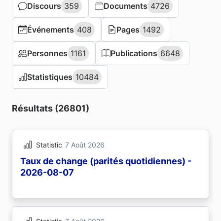
Discours
Discours
359
359
Documents
Documents
4726
4726
Événements
Événements
408
408
Pages
Pages
1492
1492
Personnes
Personnes
1161
1161
Publications
Publications
6648
6648
Statistiques
Statistiques
10484
10484
Résultats (26801)
Statistic
7 Août 2026
Taux de change (parités quotidiennes) -
2026-08-07