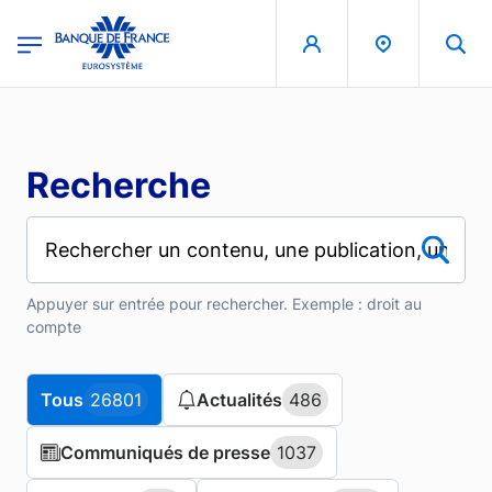
Aller au contenu principal
region
Banque de France - Menu Principal
Recherche
Appuyer sur entrée pour rechercher. Exemple : droit au
compte
Tous
Tous
26801
26801
Actualités
Actualités
486
486
Communiqués de presse
Communiqués de presse
1037
1037