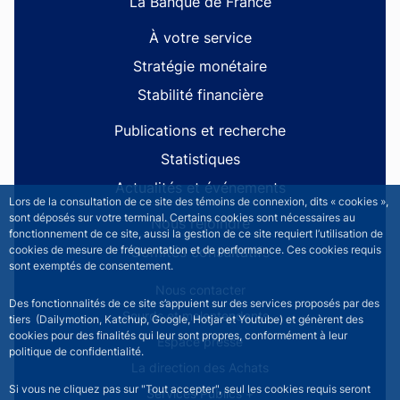
La Banque de France
À votre service
Stratégie monétaire
Stabilité financière
Publications et recherche
Statistiques
Actualités et événements
Lors de la consultation de ce site des témoins de connexion, dits « cookies »,
sont déposés sur votre terminal. Certains cookies sont nécessaires au
Nous rejoindre
fonctionnement de ce site, aussi la gestion de ce site requiert l’utilisation de
Comités consultatifs
cookies de mesure de fréquentation et de performance. Ces cookies requis
sont exemptés de consentement.
Footer secondary menu
Nous contacter
Des fonctionnalités de ce site s’appuient sur des services proposés par des
Sourds et malentendants
tiers (Dailymotion, Katchup, Google, Hotjar et Youtube) et génèrent des
cookies pour des finalités qui leur sont propres, conformément à leur
Espace presse
politique de confidentialité.
La direction des Achats
Si vous ne cliquez pas sur "Tout accepter", seul les cookies requis seront
Services Publics +