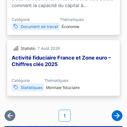
comment la capacité du capital à...
Catégorie
Thématiques
Document de travail
Économie
Statistic
7 Août 2026
Activité fiduciaire France et Zone euro –
Chiffres clés 2025
Catégorie
Thématiques
Statistiques
Monnaie fiduciaire
Pagination
Page courante
1
Première page
Page