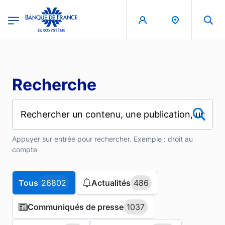
Aller au contenu principal
region
Banque de France - Menu Principal
Recherche
Appuyer sur entrée pour rechercher. Exemple : droit au
compte
Tous
Tous
26802
26802
Actualités
Actualités
486
486
Communiqués de presse
Communiqués de presse
1037
1037