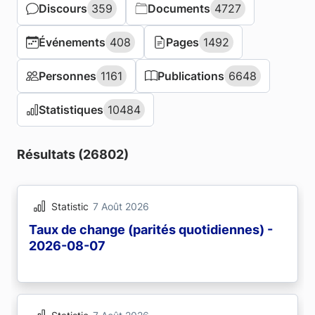
Discours
Discours
359
359
Documents
Documents
4727
4727
Événements
Événements
408
408
Pages
Pages
1492
1492
Personnes
Personnes
1161
1161
Publications
Publications
6648
6648
Statistiques
Statistiques
10484
10484
Résultats (26802)
Statistic
7 Août 2026
Taux de change (parités quotidiennes) -
2026-08-07