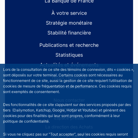
La Banque de France
À votre service
Stratégie monétaire
Stabilité financière
Publications et recherche
Statistiques
Actualités et événements
Lors de la consultation de ce site des témoins de connexion, dits « cookies »,
sont déposés sur votre terminal. Certains cookies sont nécessaires au
Nous rejoindre
fonctionnement de ce site, aussi la gestion de ce site requiert l’utilisation de
Comités consultatifs
cookies de mesure de fréquentation et de performance. Ces cookies requis
sont exemptés de consentement.
Footer secondary menu
Nous contacter
Des fonctionnalités de ce site s’appuient sur des services proposés par des
Sourds et malentendants
tiers (Dailymotion, Katchup, Google, Hotjar et Youtube) et génèrent des
cookies pour des finalités qui leur sont propres, conformément à leur
Espace presse
politique de confidentialité.
La direction des Achats
Si vous ne cliquez pas sur "Tout accepter", seul les cookies requis seront
Services Publics +