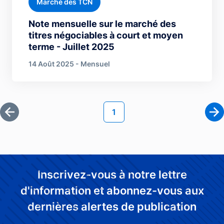
Marché des TCN
Note mensuelle sur le marché des
titres négociables à court et moyen
terme - Juillet 2025
14 Août 2025 - Mensuel
Pagination
Page courante
1
Première page
Pa
Inscrivez-vous à notre lettre
d'information et abonnez-vous aux
dernières alertes de publication