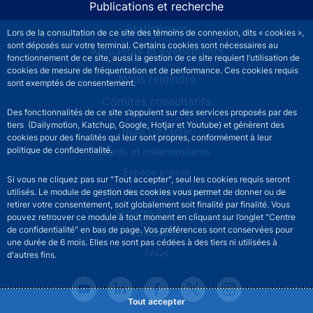
Publications et recherche
Statistiques
Lors de la consultation de ce site des témoins de connexion, dits « cookies »,
sont déposés sur votre terminal. Certains cookies sont nécessaires au
Actualités et événements
fonctionnement de ce site, aussi la gestion de ce site requiert l’utilisation de
cookies de mesure de fréquentation et de performance. Ces cookies requis
Nous rejoindre
sont exemptés de consentement.
Comités consultatifs
Des fonctionnalités de ce site s’appuient sur des services proposés par des
tiers (Dailymotion, Katchup, Google, Hotjar et Youtube) et génèrent des
Footer secondary menu
Nous contacter
cookies pour des finalités qui leur sont propres, conformément à leur
politique de confidentialité.
Sourds et malentendants
Espace presse
Si vous ne cliquez pas sur "Tout accepter", seul les cookies requis seront
La direction des Achats
utilisés. Le module de gestion des cookies vous permet de donner ou de
retirer votre consentement, soit globalement soit finalité par finalité. Vous
Services Publics +
pouvez retrouver ce module à tout moment en cliquant sur l’onglet "Centre
de confidentialité" en bas de page. Vos préférences sont conservées pour
Glossaire
une durée de 6 mois. Elles ne sont pas cédées à des tiers ni utilisées à
FAQs
d'autres fins.
Tout accepter