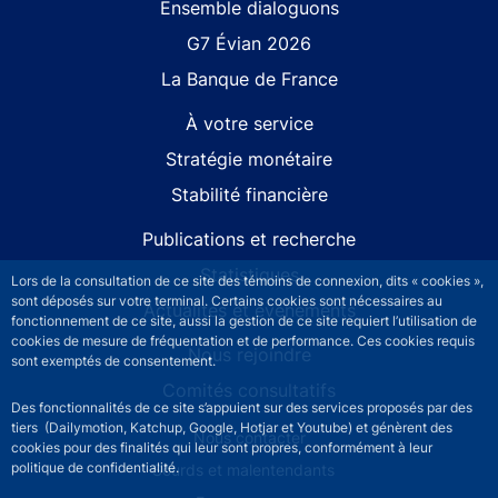
Site navigation
Ensemble dialoguons
G7 Évian 2026
La Banque de France
À votre service
Stratégie monétaire
Stabilité financière
Publications et recherche
Statistiques
Lors de la consultation de ce site des témoins de connexion, dits « cookies »,
sont déposés sur votre terminal. Certains cookies sont nécessaires au
Actualités et événements
fonctionnement de ce site, aussi la gestion de ce site requiert l’utilisation de
cookies de mesure de fréquentation et de performance. Ces cookies requis
Nous rejoindre
sont exemptés de consentement.
Comités consultatifs
Des fonctionnalités de ce site s’appuient sur des services proposés par des
tiers (Dailymotion, Katchup, Google, Hotjar et Youtube) et génèrent des
Footer secondary menu
Nous contacter
cookies pour des finalités qui leur sont propres, conformément à leur
politique de confidentialité.
Sourds et malentendants