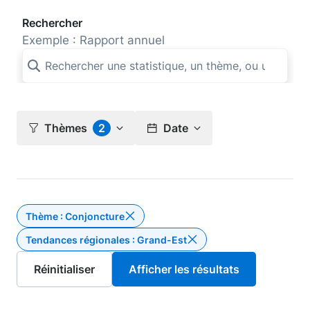
Rechercher
Exemple : Rapport annuel
Thèmes
2
Date
Thème : Conjoncture
Supprimer le filtre Thème : Conjon
Tendances régionales : Grand-Est
Supprim