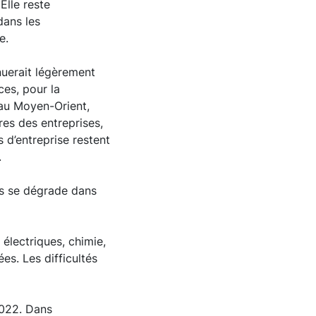
Elle reste
dans les
se.
inuerait légèrement
ces, pour la
au Moyen-Orient,
ires des entreprises,
 d’entreprise restent
.
ais se dégrade dans
électriques, chimie,
es. Les difficultés
2022. Dans