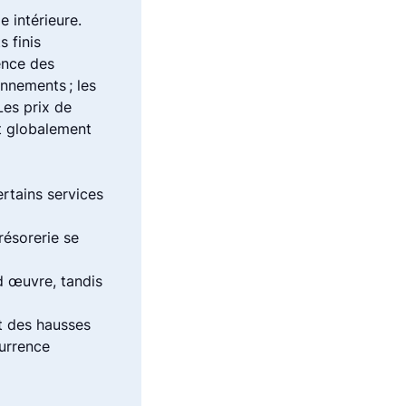
 intérieure.
 finis
ence des
nnements ; les
Les prix de
t globalement
certains services
résorerie se
d œuvre, tandis
t des hausses
currence