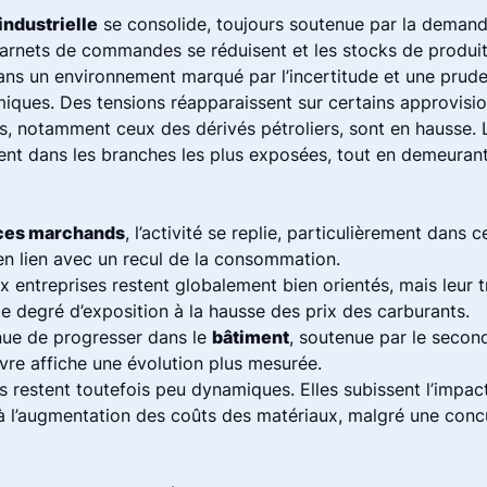
industrielle
se consolide, toujours soutenue par la demande
carnets de commandes se réduisent et les stocks de produits
dans un environnement marqué par l’incertitude et une prud
iques. Des tensions réapparaissent sur certains approvisio
ts, notamment ceux des dérivés pétroliers, sont en hausse. 
nt dans les branches les plus exposées, tout en demeuran
ces marchands
, l’activité se replie, particulièrement dans 
 en lien avec un recul de la consommation.
x entreprises restent globalement bien orientés, mais leur t
e degré d’exposition à la hausse des prix des carburants.
inue de progresser dans le
bâtiment
, soutenue par le secon
vre affiche une évolution plus mesurée.
restent toutefois peu dynamiques. Elles subissent l’impac
s à l’augmentation des coûts des matériaux, malgré une con