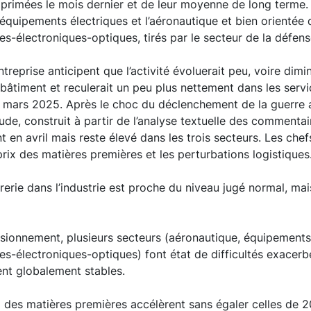
xprimées le mois dernier et de leur moyenne de long terme. 
quipements électriques et l’aéronautique et bien orientée 
es-électroniques-optiques, tirés par le secteur de la défen
ntreprise anticipent que l’activité évoluerait peu, voire dim
e bâtiment et reculerait un peu plus nettement dans les servi
s mars 2025. Après le choc du déclenchement de la guerre 
itude, construit à partir de l’analyse textuelle des commenta
 en avril mais reste élevé dans les trois secteurs. Les chefs
rix des matières premières et les perturbations logistiques
orerie dans l’industrie est proche du niveau jugé normal, m
sionnement, plusieurs secteurs (aéronautique, équipements 
es-électroniques-optiques) font état de difficultés exacerbé
ent globalement stables.
 des matières premières accélèrent sans égaler celles de 