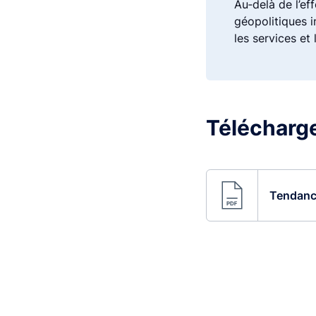
Au‑delà de l’ef
géopolitiques in
les services et
Télécharger
Tendance