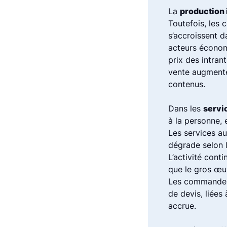
La
production 
Toutefois, les 
s’accroissent 
acteurs économ
prix des intran
vente augmente
contenus.
Dans les
servi
à la personne,
Les services au
dégrade selon l
L’activité cont
que le gros œu
Les commandes 
de devis, liée
accrue.