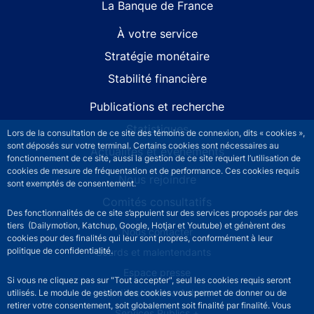
La Banque de France
À votre service
Stratégie monétaire
Stabilité financière
Publications et recherche
Statistiques
Lors de la consultation de ce site des témoins de connexion, dits « cookies »,
sont déposés sur votre terminal. Certains cookies sont nécessaires au
Actualités et événements
fonctionnement de ce site, aussi la gestion de ce site requiert l’utilisation de
cookies de mesure de fréquentation et de performance. Ces cookies requis
Nous rejoindre
sont exemptés de consentement.
Comités consultatifs
Des fonctionnalités de ce site s’appuient sur des services proposés par des
tiers (Dailymotion, Katchup, Google, Hotjar et Youtube) et génèrent des
Footer secondary menu
Nous contacter
cookies pour des finalités qui leur sont propres, conformément à leur
politique de confidentialité.
Sourds et malentendants
Espace presse
Si vous ne cliquez pas sur "Tout accepter", seul les cookies requis seront
La direction des Achats
utilisés. Le module de gestion des cookies vous permet de donner ou de
retirer votre consentement, soit globalement soit finalité par finalité. Vous
Services Publics +