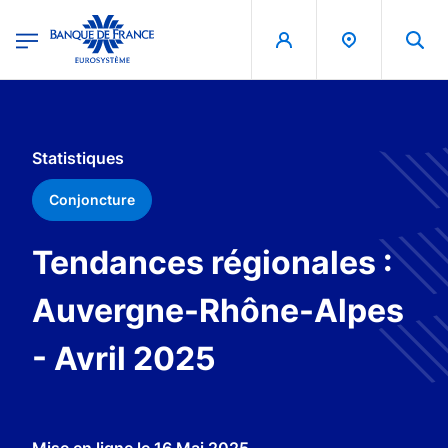
egion
Banque de France - Menu Principal
Aller au contenu principal
Statistiques
Conjoncture
Tendances régionales :
Auvergne-Rhône-Alpes
- Avril 2025