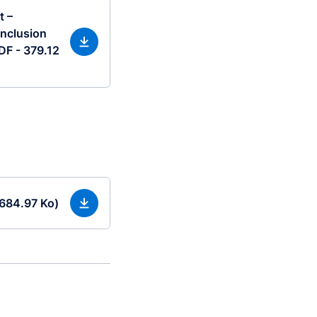
t –
inclusion
PDF - 379.12
 684.97 Ko)