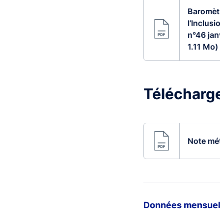
Baromèt
l’Inclusi
n°46 jan
1.11 Mo)
Télécharger
Note mét
Données mensuelle