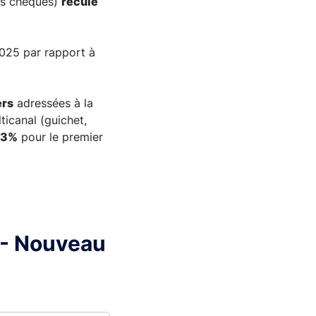
des chèques)
recule
2025 par rapport à
ers
adressées à la
ticanal (guichet,
 3%
pour le premier
n - Nouveau