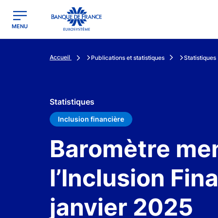
egion
Banque de France - Menu Principal
MENU
Accueil
Publications et statistiques
Statistiques
Statistiques
Inclusion financière
Baromètre men
l’Inclusion Fin
janvier 2025