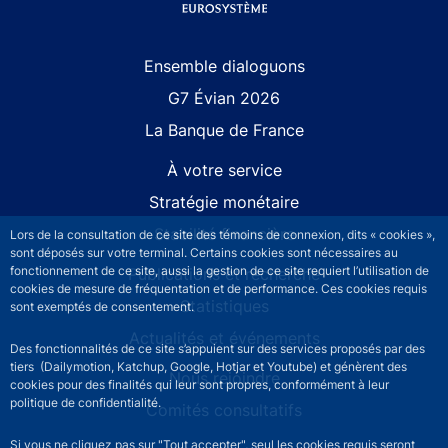
Site navigation
Ensemble dialoguons
G7 Évian 2026
La Banque de France
À votre service
Stratégie monétaire
Stabilité financière
Lors de la consultation de ce site des témoins de connexion, dits « cookies »,
sont déposés sur votre terminal. Certains cookies sont nécessaires au
fonctionnement de ce site, aussi la gestion de ce site requiert l’utilisation de
Publications et recherche
cookies de mesure de fréquentation et de performance. Ces cookies requis
Statistiques
sont exemptés de consentement.
Actualités et événements
Des fonctionnalités de ce site s’appuient sur des services proposés par des
tiers (Dailymotion, Katchup, Google, Hotjar et Youtube) et génèrent des
Nous rejoindre
cookies pour des finalités qui leur sont propres, conformément à leur
politique de confidentialité.
Comités consultatifs
Si vous ne cliquez pas sur "Tout accepter", seul les cookies requis seront