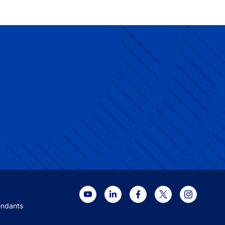
 menu
endants