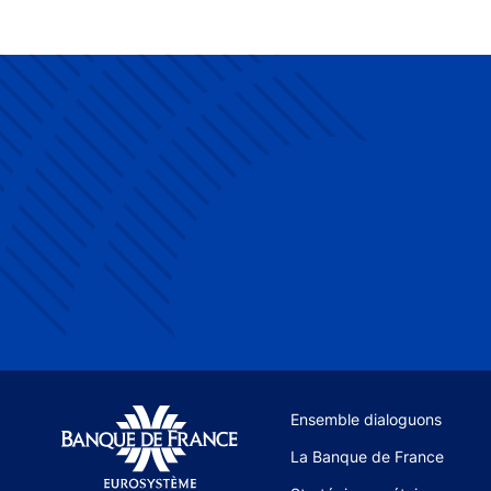
Site navigation
Ensemble dialoguons
La Banque de France