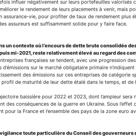
tefois influer négativement sur leurs portefeuilles valorisés
améliorer le rendement de leurs placements à venir, mais pou
en assurance-vie, pour profiter de taux de rendement plus é
 des assureurs est suffisamment solide pour y faire face.
ans un contexte où l’encours de dette brute consolidée de
epuis mi-2021, reste relativement élevé au regard des c
ntreprises françaises se tendent, avec une progression de
 d’émissions sur le marché obligataire primaire n’indiquent p
issement des émissions sur ces entreprises de catégorie s
profil de maturité de leur dette étalé dans le temps, et de l
trajectoire baissière pour 2022 et 2023, dont l’ampleur sera
nt des conséquences de la guerre en Ukraine. Sous l’effet 
t pour la France et l’ensemble des pays de la zone euro a
e vigilance toute particulière du Conseil des gouverneurs 