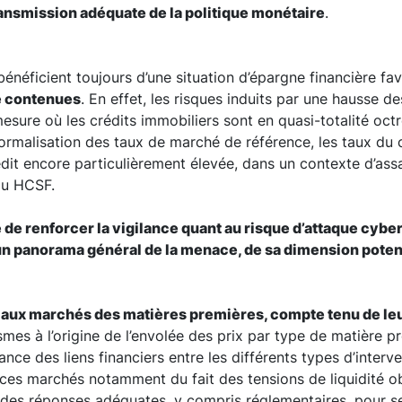
transmission adéquate de la politique monétaire
.
néficient toujours d’une situation d’épargne financière fa
e contenues
. En effet, les risques induits par une hausse de
sure où les crédits immobiliers sont en quasi-totalité octr
ormalisation des taux de marché de référence, les taux du c
dit encore particulièrement élevée, dans un contexte d’assa
du HCSF.
 de renforcer la vigilance quant au risque d’attaque cyb
un panorama général de la menace, de sa dimension poten
aux marchés des matières premières, compte tenu de leur
smes à l’origine de l’envolée des prix par type de matière pr
ance des liens financiers entre les différents types d’inte
e ces marchés notamment du fait des tensions de liquidité 
 des réponses adéquates, y compris réglementaires, pour s