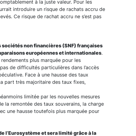
 comptablement à la juste valeur. Pour les
rrait introduire un risque de rachats accru de
levés. Ce risque de rachat accru ne s’est pas
s sociétés non financières (SNF) françaises
omparaisons européennes et internationales
.
s rendements plus marquée pour les
as de difficultés particulières dans l’accès
péculative. Face à une hausse des taux
a part très majoritaire des taux fixes,
 néanmoins limitée par les nouvelles mesures
de la remontée des taux souverains, la charge
vec une hausse toutefois plus marquée pour
de l’Eurosystème et sera limité grâce à la