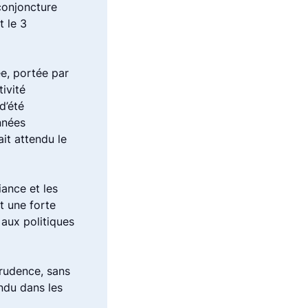
conjoncture
t le 3
ée, portée par
ivité
d’été
nnées
it attendu le
ance et les
t une forte
 aux politiques
prudence, sans
ndu dans les