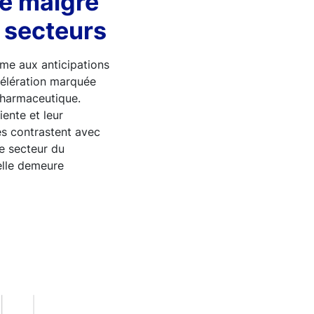
se malgré
s secteurs
rme aux anticipations
célération marquée
 pharmaceutique.
iente et leur
es contrastent avec
le secteur du
ielle demeure