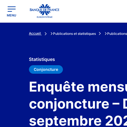
egion
Banque de France - Menu Principal
MENU
Accueil
Publications et statistiques
Publications
Statistiques
Conjoncture
Enquête mensu
conjoncture –
septembre 20