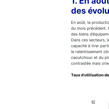
1. En aoû
des évolu
En août, la producti
du mois précédent. C
des biens d’équipeme
Dans ces secteurs, l
capacité à tirer par
le ralentissement ob
caoutchouc et du pla
contrastée mais ori
Taux d’utilisation 