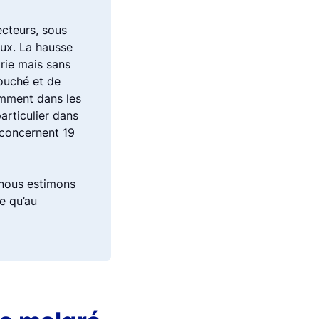
ecteurs, sous
aux. La hausse
rie mais sans
touché et de
amment dans les
articulier dans
t concernent 19
, nous estimons
e qu’au