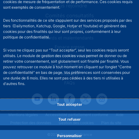
cookies de mesure de fréquentation et de performance. Ces cookies requis
Nous rejoindre
sont exemptés de consentement.
Comités consultatifs
Des fonctionnalités de ce site s’appuient sur des services proposés par des
tiers (Dailymotion, Katchup, Google, Hotjar et Youtube) et génèrent des
Footer secondary menu
Nous contacter
cookies pour des finalités qui leur sont propres, conformément à leur
politique de confidentialité.
Sourds et malentendants
Espace presse
Si vous ne cliquez pas sur "Tout accepter", seul les cookies requis seront
La direction des Achats
utilisés. Le module de gestion des cookies vous permet de donner ou de
retirer votre consentement, soit globalement soit finalité par finalité. Vous
Services Publics +
pouvez retrouver ce module à tout moment en cliquant sur l’onglet "Centre
de confidentialité" en bas de page. Vos préférences sont conservées pour
Glossaire
une durée de 6 mois. Elles ne sont pas cédées à des tiers ni utilisées à
FAQs
d'autres fins.
Tout accepter
Footer legal notice menu
Mentions légales
Accessibilité partiellement conforme
Aide
Tout refuser
Protection des données
Gestion des cookies
Plan du site
©2026 Banque de France
Personnaliser