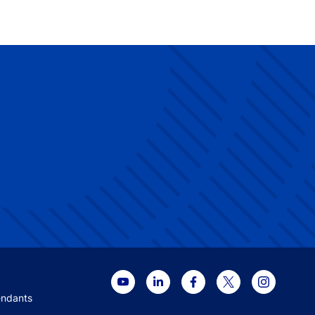
 menu
endants