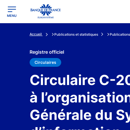
egion
Banque de France - Menu Principal
MENU
Accueil
Publications et statistiques
Publications
Registre officiel
Circulaires
Circulaire C-2
à l’organisatio
Générale du S