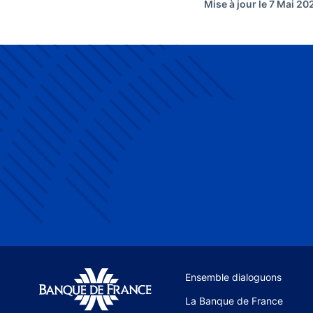
Mise à jour le 7 Mai 20
Site navigation
Ensemble dialoguons
La Banque de France