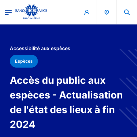
egion
Banque de France - Menu Principal
Aller au contenu principal
Accessibilité aux espèces
Espèces
Accès du public aux
espèces - Actualisation
de l'état des lieux à fin
2024