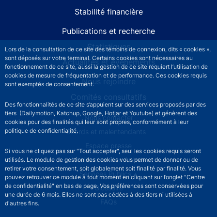
Stabilité financière
Publications et recherche
Statistiques
Lors de la consultation de ce site des témoins de connexion, dits « cookies »,
sont déposés sur votre terminal. Certains cookies sont nécessaires au
Actualités et événements
fonctionnement de ce site, aussi la gestion de ce site requiert l’utilisation de
cookies de mesure de fréquentation et de performance. Ces cookies requis
Nous rejoindre
sont exemptés de consentement.
Comités consultatifs
Des fonctionnalités de ce site s’appuient sur des services proposés par des
tiers (Dailymotion, Katchup, Google, Hotjar et Youtube) et génèrent des
Footer secondary menu
Nous contacter
cookies pour des finalités qui leur sont propres, conformément à leur
politique de confidentialité.
Sourds et malentendants
Espace presse
Si vous ne cliquez pas sur "Tout accepter", seul les cookies requis seront
La direction des Achats
utilisés. Le module de gestion des cookies vous permet de donner ou de
retirer votre consentement, soit globalement soit finalité par finalité. Vous
Services Publics +
pouvez retrouver ce module à tout moment en cliquant sur l’onglet "Centre
de confidentialité" en bas de page. Vos préférences sont conservées pour
Glossaire
une durée de 6 mois. Elles ne sont pas cédées à des tiers ni utilisées à
FAQs
d'autres fins.