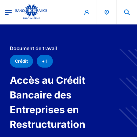
egion
Banque de France - Menu Principal
Aller au contenu principal
Document de travail
Crédit
+ 1
Accès au Crédit
Bancaire des
Entreprises en
Restructuration