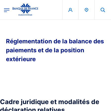
egion
Banque de France - Menu Principal
Aller au contenu principal
Réglementation de la balance des
paiements et de la position
extérieure
Cadre juridique et modalités de
déclaration relatives