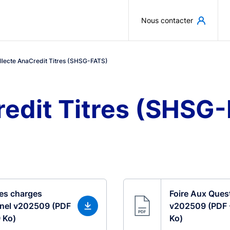
Aller au contenu principal
Nous contacter
llecte AnaCredit Titres (SHSG-FATS)
redit Titres (SHSG
es charges
Foire Aux Ques
nnel v202509 (PDF
v202509 (PDF 
 Ko)
Ko)