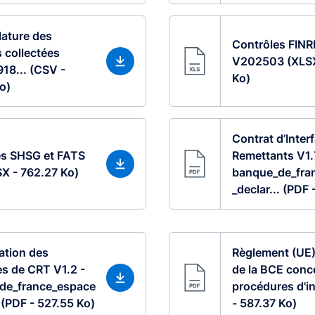
ature des
Contrôles FIN
s collectées
V202503 (XLSX
18... (CSV -
Ko)
o)
Contrat d’Inter
es SHSG et FATS
Remettants V1.
X - 762.27 Ko)
banque_de_fra
_declar... (PDF 
ation des
Règlement (UE
s de CRT V1.2 -
de la BCE conc
de_france_espace
procédures d'in
. (PDF - 527.55 Ko)
- 587.37 Ko)