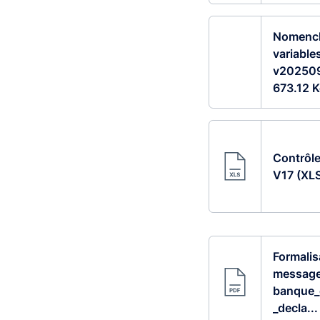
Nomencl
variable
v202509
673.12 K
Contrôl
V17 (XLS
Formalis
message
banque_
_decla..