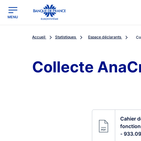
egion
Banque de France - Menu Principal
MENU
Accueil
Statistiques
Espace déclarants
Co
Collecte AnaC
Cahier d
fonctio
- 933.09