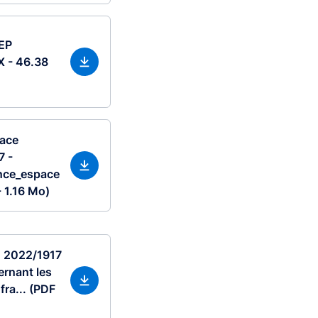
REP
 - 46.38
face
7 -
nce_espace
- 1.16 Mo)
) 2022/1917
ernant les
fra... (PDF