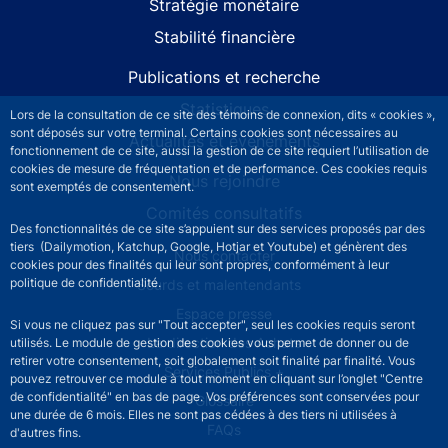
Stratégie monétaire
Stabilité financière
Publications et recherche
Statistiques
Lors de la consultation de ce site des témoins de connexion, dits « cookies »,
sont déposés sur votre terminal. Certains cookies sont nécessaires au
Actualités et événements
fonctionnement de ce site, aussi la gestion de ce site requiert l’utilisation de
cookies de mesure de fréquentation et de performance. Ces cookies requis
Nous rejoindre
sont exemptés de consentement.
Comités consultatifs
Des fonctionnalités de ce site s’appuient sur des services proposés par des
tiers (Dailymotion, Katchup, Google, Hotjar et Youtube) et génèrent des
Footer secondary menu
Nous contacter
cookies pour des finalités qui leur sont propres, conformément à leur
politique de confidentialité.
Sourds et malentendants
Espace presse
Si vous ne cliquez pas sur "Tout accepter", seul les cookies requis seront
La direction des Achats
utilisés. Le module de gestion des cookies vous permet de donner ou de
retirer votre consentement, soit globalement soit finalité par finalité. Vous
Services Publics +
pouvez retrouver ce module à tout moment en cliquant sur l’onglet "Centre
de confidentialité" en bas de page. Vos préférences sont conservées pour
Glossaire
une durée de 6 mois. Elles ne sont pas cédées à des tiers ni utilisées à
FAQs
d'autres fins.