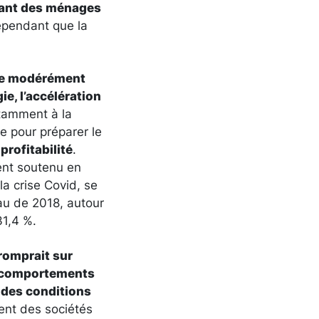
itant des ménages
ependant que la
tre modérément
ie, l’accélération
tamment à la
e pour préparer le
profitabilité
.
ent soutenu en
la crise Covid, se
au de 2018, autour
31,4 %.
romprait sur
de comportements
n des conditions
ment des sociétés