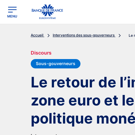
egion
Banque de France - Menu Principal
MENU
Accueil
Interventions des sous-gouverneurs
Le r
Discours
Sous-gouverneurs
Le retour de l’i
zone euro et l
politique moné