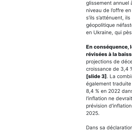
glissement annuel à
niveau de l’offre 
s’ils s’atténuent, i
géopolitique néfaste
en Ukraine, qui pè
En conséquence
,
révisées à la bais
projections de déc
croissance de 3,4 
[slide 3]
. La combi
également traduite p
8,4 % en 2022 dans
l’inflation ne devr
prévision d’inflati
2025.
Dans sa déclaration