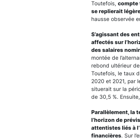
Toutefois,
compte t
se replierait légè
hausse observée en
S’agissant des en
affectés sur l’hor
des salaires nomin
montée de l’altern
rebond ultérieur de 
Toutefois, le taux
2020 et 2021, par l
situerait sur la pé
de 30,5 %. Ensuite,
Parallèlement, la 
l’horizon de prév
attentistes liés à
financières
. Sur l