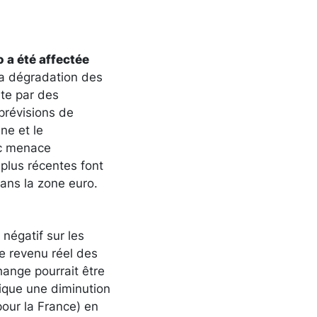
ro
a été affectée
a dégradation des
ite par des
 prévisions de
ne et le
oc menace
plus récentes font
dans la zone euro.
 négatif sur les
le revenu réel des
hange pourrait être
lique une diminution
pour la France) en