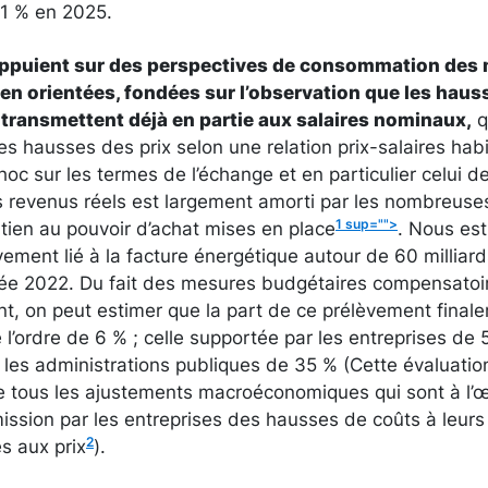
,1 % en 2025.
appuient sur des perspectives de consommation des
ien orientées, fondées sur l’observation que les hauss
e
transmettent déjà en partie aux salaires nominaux,
q
 hausses des prix selon une relation prix-salaires hab
hoc sur les termes de l’échange et en particulier celui de
es revenus réels est largement amorti par les nombreus
1 sup="">
tien au pouvoir d’achat mises en place
. Nous es
ement lié à la facture énergétique autour de 60 milliard
née 2022. Du fait des mesures budgétaires compensatoi
t, on peut estimer que la part de ce prélèvement final
l’ordre de 6 % ; celle supportée par les entreprises de 
 les administrations publiques de 35 % (Cette évaluati
e tous les ajustements macroéconomiques qui sont à l’œ
smission par les entreprises des hausses de coûts à leurs 
2
es aux prix
).