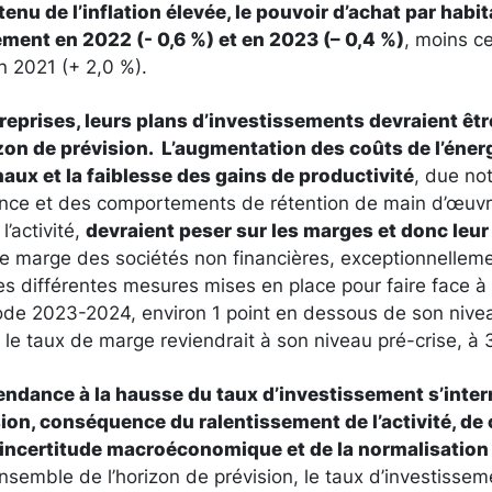
enu de l’inflation élevée, le pouvoir d’achat par hab
rement en 2022 (- 0,6 %) et en 2023 (– 0,4 %)
, moins c
 2021 (+ 2,0 %).
treprises, leurs plans d’investissements devraient ê
izon de prévision. L’augmentation des coûts de l’énerg
aux et la faiblesse des gains de productivité
, due no
ance et des comportements de rétention de main d’œuvr
l’activité,
devraient peser sur les marges
et donc leur 
 de marge des sociétés non financières, exceptionnellem
es différentes mesures mises en place pour faire face à 
riode 2023-2024, environ 1 point en dessous de son nive
 le taux de marge reviendrait à son niveau pré-crise, à 
tendance à la hausse du taux d’investissement s’inter
ision, conséquence du ralentissement de l’activité, 
 l’incertitude macroéconomique et de la normalisatio
’ensemble de l’horizon de prévision, le taux d’investisse