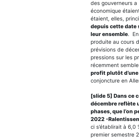
des gouverneurs a 
économique étaient 
étaient, elles, pri
depuis cette date
leur ensemble
. En
produite au cours 
prévisions de déc
pressions sur les p
récemment semblen
profit plutôt d’un
conjoncture en All
[slide 5]
Dans ce c
décembre reflète
phases, que l’on p
2022 -Ralentissem
ci s’établirait à 6
premier semestre 20