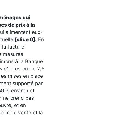
 ménages qui
es de prix à la
ui alimentent eux-
ituelle
[slide 6].
En
 la facture
es mesures
timons à la Banque
s d’euros ou de 2,5
res mises en place
ement supporté par
50 % environ et
on ne prend pas
uvre, et en
prix de vente et la