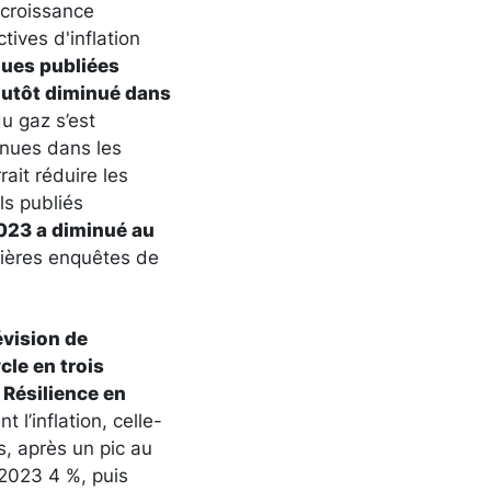
 croissance
tives d'inflation
ues publiées
lutôt diminué dans
du gaz s’est
enues dans les
ait réduire les
ls publiés
2023 a
diminué au
ières enquêtes de
évision de
le en trois
 Résilience en
 l’inflation, celle-
s, après un pic au
 2023 4 %, puis