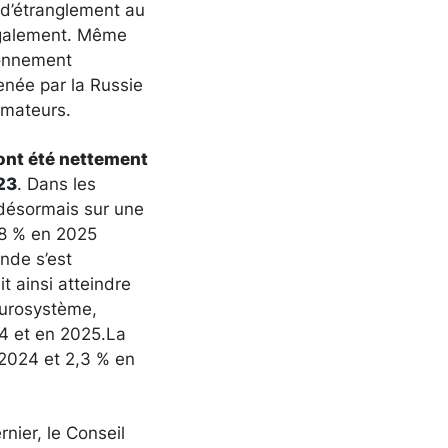
 d’étranglement au
 également. Même
ironnement
menée par la Russie
mmateurs.
 ont été nettement
023
. Dans les
 désormais sur une
,8 % en 2025
nde s’est
it ainsi atteindre
Eurosystème,
024 et en 2025.La
 2024 et 2,3 % en
nier, le Conseil