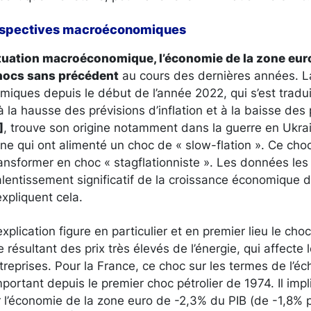
erspectives macroéconomiques
situation macroéconomique, l’économie de la zone eu
chocs sans précédent
au cours des dernières années. L
iques depuis le début de l’année 2022, qui s’est tradu
à la hausse des prévisions d’inflation et à la baisse des
]
, trouve son origine notamment dans la guerre en Ukrai
ne qui ont alimenté un choc de « slow-flation ». Ce ch
nsformer en choc « stagflationniste ». Les données les 
ralentissement significatif de la croissance économique 
expliquent cela.
lication figure en particulier et en premier lieu le choc
 résultant des prix très élevés de l’énergie, qui affecte 
eprises. Pour la France, ce choc sur les termes de l’éc
portant depuis le premier choc pétrolier de 1974. Il imp
 l’économie de la zone euro de -2,3% du PIB (de -1,8% 