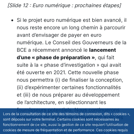
[Slide 12 : Euro numérique : prochaines étapes]
Si le projet euro numérique est bien avancé, il
nous reste encore un long chemin à parcourir
avant d’envisager de payer en euro
numérique. Le Conseil des Gouverneurs de la
BCE a récemment annoncé le
lancement
d’une « phase de préparation »
, qui fait
suite à la « phase d’investigation » qui avait
été ouverte en 2021. Cette nouvelle phase
nous permettra (i) de finaliser la conception,
(ii) d’expérimenter certaines fonctionnalités
et (iii) de nous préparer au développement
de l’architecture, en sélectionnant les
fournisseurs potentiels. Nous continuerons
Lors de la consultation de ce site des témoins de connexion, dits « cookies »,
également de dialoguer activement avec les
sont déposés sur votre terminal. Certains cookies sont nécessaires au
acteurs de marché, les représentants des
fonctionnement de ce site, aussi la gestion de ce site requiert l’utilisation de
cookies de mesure de fréquentation et de performance. Ces cookies requis
commerçants et des consommateurs, pour