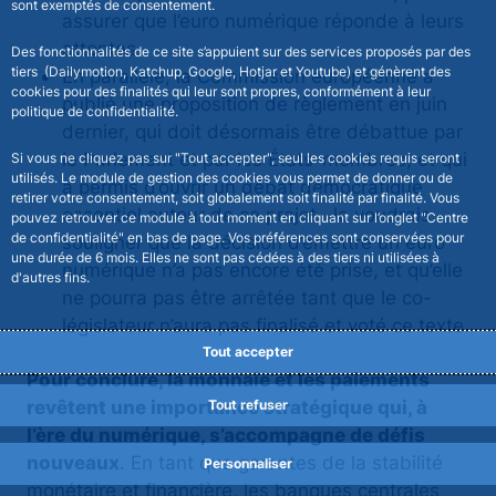
sont exemptés de consentement.
assurer que l’euro numérique réponde à leurs
attentes.
Des fonctionnalités de ce site s’appuient sur des services proposés par des
tiers (Dailymotion, Katchup, Google, Hotjar et Youtube) et génèrent des
En parallèle, la Commission européenne a
cookies pour des finalités qui leur sont propres, conformément à leur
publié une proposition de règlement en juin
politique de confidentialité.
dernier, qui doit désormais être débattue par
le Parlement et par les États-membres, et qui
Si vous ne cliquez pas sur "Tout accepter", seul les cookies requis seront
utilisés. Le module de gestion des cookies vous permet de donner ou de
a permis d’ouvrir un débat démocratique
retirer votre consentement, soit globalement soit finalité par finalité. Vous
essentiel autour de ce projet. Je voudrais
pouvez retrouver ce module à tout moment en cliquant sur l’onglet "Centre
de confidentialité" en bas de page. Vos préférences sont conservées pour
souligner que la décision d’émettre un euro
une durée de 6 mois. Elles ne sont pas cédées à des tiers ni utilisées à
numérique n’a pas encore été prise, et qu’elle
d'autres fins.
ne pourra pas être arrêtée tant que le co-
législateur n’aura pas finalisé et voté ce texte.
Tout accepter
Pour conclure, la monnaie et les paiements
revêtent une importance stratégique qui, à
Tout refuser
l’ère du numérique, s’accompagne de défis
nouveaux
. En tant que garantes de la stabilité
Personnaliser
monétaire et financière, les banques centrales