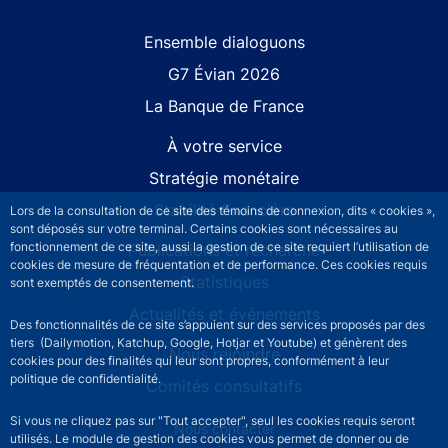
Site navigation
Ensemble dialoguons
G7 Évian 2026
La Banque de France
À votre service
Stratégie monétaire
Stabilité financière
Lors de la consultation de ce site des témoins de connexion, dits « cookies »,
sont déposés sur votre terminal. Certains cookies sont nécessaires au
fonctionnement de ce site, aussi la gestion de ce site requiert l’utilisation de
Publications et recherche
cookies de mesure de fréquentation et de performance. Ces cookies requis
Statistiques
sont exemptés de consentement.
Actualités et événements
Des fonctionnalités de ce site s’appuient sur des services proposés par des
tiers (Dailymotion, Katchup, Google, Hotjar et Youtube) et génèrent des
Nous rejoindre
cookies pour des finalités qui leur sont propres, conformément à leur
politique de confidentialité.
Comités consultatifs
Si vous ne cliquez pas sur "Tout accepter", seul les cookies requis seront
Footer secondary menu
Nous contacter
utilisés. Le module de gestion des cookies vous permet de donner ou de