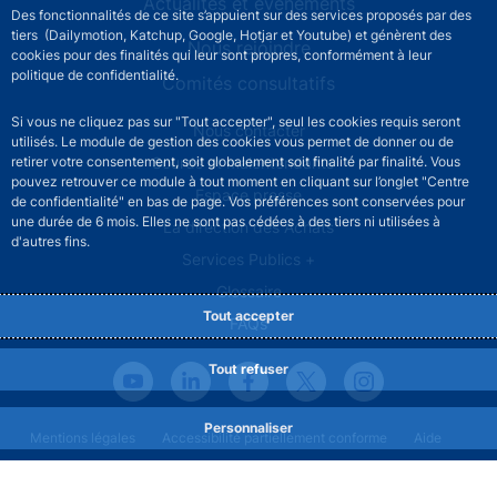
Actualités et événements
Des fonctionnalités de ce site s’appuient sur des services proposés par des
tiers (Dailymotion, Katchup, Google, Hotjar et Youtube) et génèrent des
Nous rejoindre
cookies pour des finalités qui leur sont propres, conformément à leur
politique de confidentialité.
Comités consultatifs
Si vous ne cliquez pas sur "Tout accepter", seul les cookies requis seront
Footer secondary menu
Nous contacter
utilisés. Le module de gestion des cookies vous permet de donner ou de
retirer votre consentement, soit globalement soit finalité par finalité. Vous
Sourds et malentendants
pouvez retrouver ce module à tout moment en cliquant sur l’onglet "Centre
Espace presse
de confidentialité" en bas de page. Vos préférences sont conservées pour
une durée de 6 mois. Elles ne sont pas cédées à des tiers ni utilisées à
La direction des Achats
d'autres fins.
Services Publics +
Glossaire
Tout accepter
FAQs
Tout refuser
Personnaliser
Footer legal notice menu
Mentions légales
Accessibilité partiellement conforme
Aide
Protection des données
Gestion des cookies
Plan du site