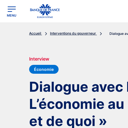
egion
Banque de France - Menu Principal
MENU
Accueil
Interventions du gouverneur
Dialogue av
Interview
Économie
Dialogue avec 
L’économie au 
et de quoi »