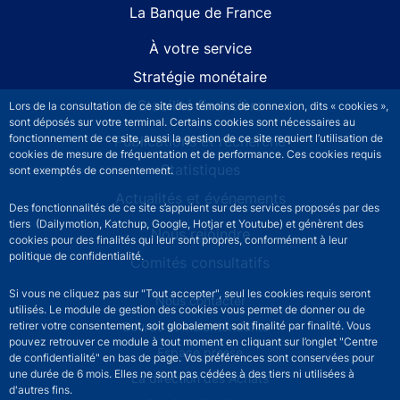
La Banque de France
À votre service
Stratégie monétaire
Stabilité financière
Lors de la consultation de ce site des témoins de connexion, dits « cookies »,
sont déposés sur votre terminal. Certains cookies sont nécessaires au
fonctionnement de ce site, aussi la gestion de ce site requiert l’utilisation de
Publications et recherche
cookies de mesure de fréquentation et de performance. Ces cookies requis
Statistiques
sont exemptés de consentement.
Actualités et événements
Des fonctionnalités de ce site s’appuient sur des services proposés par des
tiers (Dailymotion, Katchup, Google, Hotjar et Youtube) et génèrent des
Nous rejoindre
cookies pour des finalités qui leur sont propres, conformément à leur
politique de confidentialité.
Comités consultatifs
Si vous ne cliquez pas sur "Tout accepter", seul les cookies requis seront
Footer secondary menu
Nous contacter
utilisés. Le module de gestion des cookies vous permet de donner ou de
retirer votre consentement, soit globalement soit finalité par finalité. Vous
Sourds et malentendants
pouvez retrouver ce module à tout moment en cliquant sur l’onglet "Centre
Espace presse
de confidentialité" en bas de page. Vos préférences sont conservées pour
une durée de 6 mois. Elles ne sont pas cédées à des tiers ni utilisées à
La direction des Achats
d'autres fins.