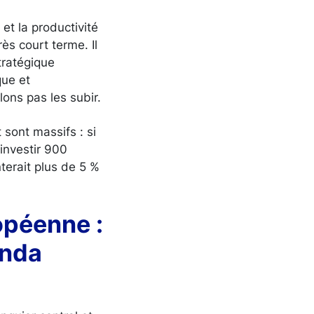
et la productivité
ès court terme. Il
tratégique
que et
ons pas les subir.
sont massifs : si
investir 900
terait plus de 5 %
opéenne :
enda