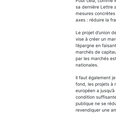
Pour cela, comme l
sa dernière Lettre 
mesures concrètes b
axes : réduire la f
Le projet d’union de
vise à créer un mar
l’épargne en faisan
marchés de capitau
par les marchés est
nationales.
Il faut également j
fond, les projets à
européen a jusqu’à
condition suffisant
publique ne se rédu
revendiquer une amb