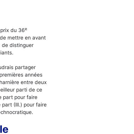
e
 prix du 36
 de mettre en avant
s de distinguer
iants.
udrais partager
s premières années
charnière entre deux
illeur parti de ce
 part pour faire
art (III.) pour faire
echnocratique.
le