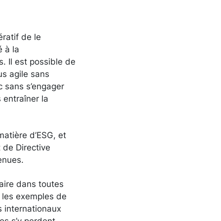
ratif de le
é à la
 Il est possible de
us agile sans
nc sans s’engager
 entraîner la
atière d’ESG, et
 de Directive
venues.
caire dans toutes
ù les exemples de
 internationaux
es s’y perdent –