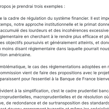
propos je prendrai trois exemples :
 la cadre de régulation du système financier. Il est impé
u temps, notre approche institutionnelle et le primat donn
 accumulé des lourdeurs et des incohérences excessives.
réglementaire en cherchant à le rendre plus efficace et pl
es objectifs poursuivis et généralement atteints, et do
moins disant réglementaire dans laquelle pourrait nous
tion américaine.
emblématique, le cas des réglementations adoptées en m
Commission vient de faire des propositions avec le projet
paraissent pour l’essentiel à la Banque de France bien
vident à la simplification, c’est le cadre prudentiel ban
croprudentielles, macroprudentielles et de résolution o
ve, de redondance et de surtransposition des standards
 est devenu proprement byzantin et même les spécialist