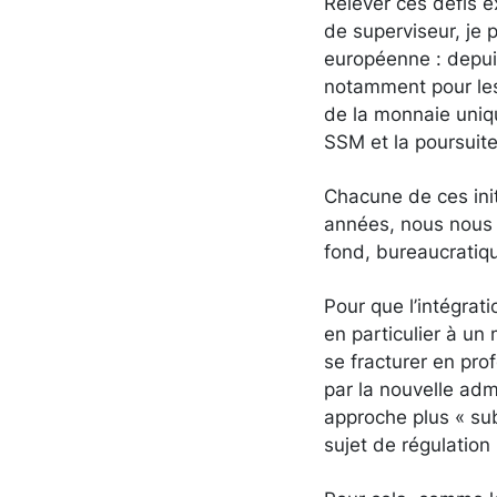
Relever ces défis 
de superviseur, je 
européenne : depu
notamment pour les
de la monnaie uniqu
SSM et la poursuit
Chacune de ces init
années, nous nous s
fond, bureaucratiq
Pour que l’intégrat
en particulier à un
se fracturer en pro
par la nouvelle adm
approche plus « su
sujet de régulatio