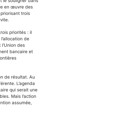
 le souligner dans
tre en œuvre des
riorisant trois
 vite.
is priorités : il
l’allocation de
t l’Union des
ment bancaire et
ontières
on de résultat. Au
férente. L’agenda
ire qui serait une
les. Mais l’action
tention assumée,