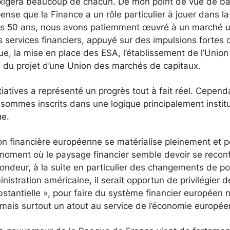
exigera beaucoup de chacun. De mon point de vue de ban
pense que la Finance a un rôle particulier à jouer dans l
is 50 ans, nous avons patiemment œuvré à un marché u
 services financiers, appuyé sur des impulsions fortes
e, la mise en place des ESA, l’établissement de l’Union
e du projet d’une Union des marchés de capitaux.
iatives a représenté un progrès tout à fait réel. Cepend
ommes inscrits dans une logique principalement institut
ue.
ion financière européenne se matérialise pleinement et po
 moment où le paysage financier semble devoir se reconf
fondeur, à la suite en particulier des changements de p
inistration américaine, il serait opportun de privilégier
bstantielle », pour faire du système financier européen
n mais surtout un atout au service de l’économie europé