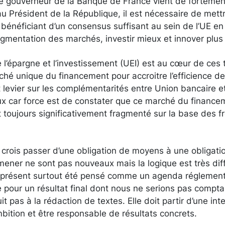
e gouverneur de la Banque de France vient de fortement
au Président de la République, il est nécessaire de met
énéficiant d’un consensus suffisant au sein de l’UE en p
ragmentation des marchés, investir mieux et innover plus
 l’épargne et l’investissement (UEI) est au cœur de ces tro
ché unique du financement pour accroitre l’efficience de 
t levier sur les complémentarités entre Union bancaire e
x car force est de constater que ce marché du finance
 toujours significativement fragmenté sur la base des fr
e crois passer d’une obligation de moyens à une obligati
 mener ne sont pas nouveaux mais la logique est très dif
 présent surtout été pensé comme un agenda réglementa
e pour un résultat final dont nous ne serions pas comptab
it pas à la rédaction de textes. Elle doit partir d’une in
ition et être responsable de résultats concrets.