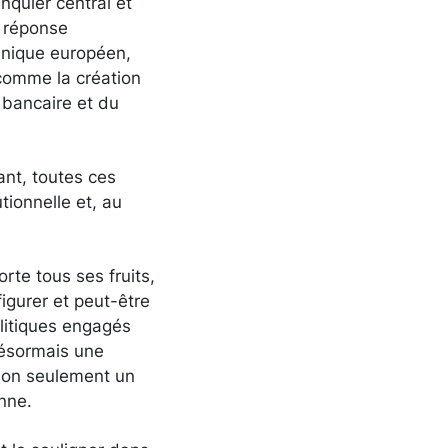
quier central et
a réponse
nique européen,
 comme la création
 bancaire et du
ant, toutes ces
ionnelle et, au
rte tous ses fruits,
igurer et peut-être
olitiques engagés
 désormais une
 non seulement un
enne.