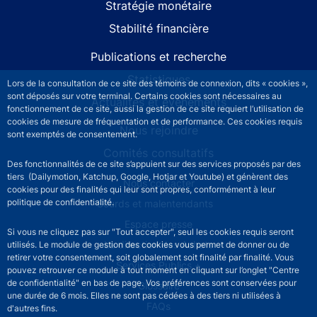
Stratégie monétaire
Stabilité financière
Publications et recherche
Statistiques
Lors de la consultation de ce site des témoins de connexion, dits « cookies »,
sont déposés sur votre terminal. Certains cookies sont nécessaires au
Actualités et événements
fonctionnement de ce site, aussi la gestion de ce site requiert l’utilisation de
cookies de mesure de fréquentation et de performance. Ces cookies requis
Nous rejoindre
sont exemptés de consentement.
Comités consultatifs
Des fonctionnalités de ce site s’appuient sur des services proposés par des
tiers (Dailymotion, Katchup, Google, Hotjar et Youtube) et génèrent des
Footer secondary menu
Nous contacter
cookies pour des finalités qui leur sont propres, conformément à leur
politique de confidentialité.
Sourds et malentendants
Espace presse
Si vous ne cliquez pas sur "Tout accepter", seul les cookies requis seront
La direction des Achats
utilisés. Le module de gestion des cookies vous permet de donner ou de
retirer votre consentement, soit globalement soit finalité par finalité. Vous
Services Publics +
pouvez retrouver ce module à tout moment en cliquant sur l’onglet "Centre
de confidentialité" en bas de page. Vos préférences sont conservées pour
Glossaire
une durée de 6 mois. Elles ne sont pas cédées à des tiers ni utilisées à
FAQs
d'autres fins.