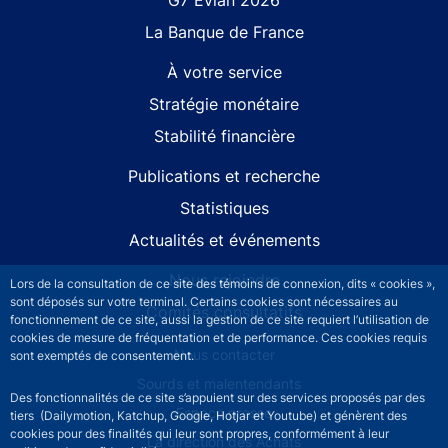
G7 Évian 2026
La Banque de France
À votre service
Stratégie monétaire
Stabilité financière
Publications et recherche
Statistiques
Actualités et événements
Nous rejoindre
Lors de la consultation de ce site des témoins de connexion, dits « cookies »,
sont déposés sur votre terminal. Certains cookies sont nécessaires au
Comités consultatifs
fonctionnement de ce site, aussi la gestion de ce site requiert l’utilisation de
cookies de mesure de fréquentation et de performance. Ces cookies requis
Footer secondary menu
Nous contacter
sont exemptés de consentement.
Sourds et malentendants
Des fonctionnalités de ce site s’appuient sur des services proposés par des
Espace presse
tiers (Dailymotion, Katchup, Google, Hotjar et Youtube) et génèrent des
cookies pour des finalités qui leur sont propres, conformément à leur
La direction des Achats