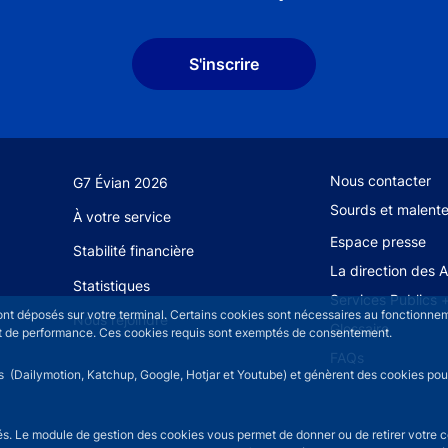
S'inscrire
Footer secondary
Nous contacter
G7 Évian 2026
Sourds et malent
À votre service
Espace presse
Stabilité financière
La direction des 
Statistiques
Services Publics 
sont déposés sur votre terminal. Certains cookies sont nécessaires au fonctionneme
Nous rejoindre
Glossaire
n et de performance. Ces cookies requis sont exemptés de consentement.
FAQs
rs (Dailymotion, Katchup, Google, Hotjar et Youtube) et génèrent des cookies pour 
isés. Le module de gestion des cookies vous permet de donner ou de retirer votre 