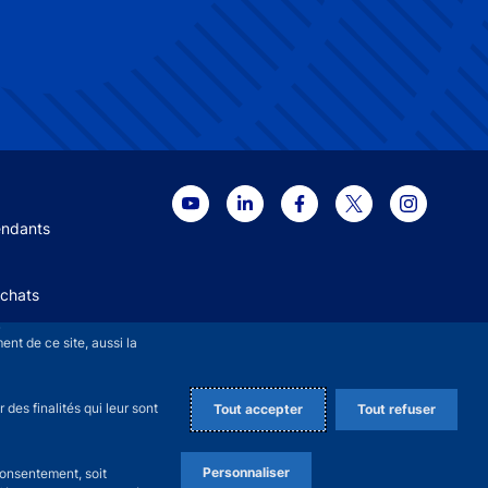
 menu
endants
Achats
+
nt de ce site, aussi la
des finalités qui leur sont
Tout accepter
Tout refuser
Personnaliser
consentement, soit