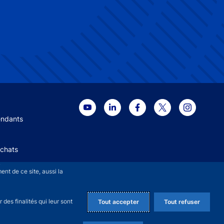
 menu
endants
Achats
+
nt de ce site, aussi la
des finalités qui leur sont
Tout accepter
Tout refuser