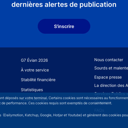
dernières alertes de publication
S'inscrire
Footer secondary
Nous contacter
G7 Évian 2026
Sourds et malent
À votre service
Espace presse
Stabilité financière
La direction des 
Statistiques
Services Publics 
sont déposés sur votre terminal. Certains cookies sont nécessaires au fonctionneme
Nous rejoindre
Glossaire
n et de performance. Ces cookies requis sont exemptés de consentement.
FAQs
rs (Dailymotion, Katchup, Google, Hotjar et Youtube) et génèrent des cookies pour 