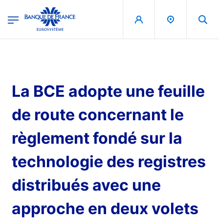
egion
Banque de France - Menu Principal
Aller au contenu principal
La BCE adopte une feuille
de route concernant le
règlement fondé sur la
technologie des registres
distribués avec une
approche en deux volets