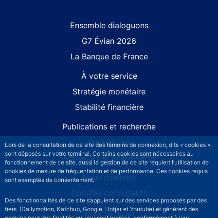
Site navigation
Ensemble dialoguons
G7 Évian 2026
La Banque de France
À votre service
Stratégie monétaire
Stabilité financière
Publications et recherche
Statistiques
Lors de la consultation de ce site des témoins de connexion, dits « cookies »,
sont déposés sur votre terminal. Certains cookies sont nécessaires au
Actualités et événements
fonctionnement de ce site, aussi la gestion de ce site requiert l’utilisation de
cookies de mesure de fréquentation et de performance. Ces cookies requis
Nous rejoindre
sont exemptés de consentement.
Comités consultatifs
Des fonctionnalités de ce site s’appuient sur des services proposés par des
tiers (Dailymotion, Katchup, Google, Hotjar et Youtube) et génèrent des
Footer secondary menu
Nous contacter
cookies pour des finalités qui leur sont propres, conformément à leur