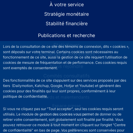
À votre service
Stratégie monétaire
Stabilité financière
Publications et recherche
Statistiques
Lors de la consultation de ce site des témoins de connexion, dits « cookies »,
sont déposés sur votre terminal. Certains cookies sont nécessaires au
Actualités et événements
fonctionnement de ce site, aussi la gestion de ce site requiert l’utilisation de
cookies de mesure de fréquentation et de performance. Ces cookies requis
Nous rejoindre
sont exemptés de consentement.
Comités consultatifs
Des fonctionnalités de ce site s’appuient sur des services proposés par des
tiers (Dailymotion, Katchup, Google, Hotjar et Youtube) et génèrent des
Footer secondary menu
Nous contacter
cookies pour des finalités qui leur sont propres, conformément à leur
politique de confidentialité.
Sourds et malentendants
Espace presse
Si vous ne cliquez pas sur "Tout accepter", seul les cookies requis seront
La direction des Achats
utilisés. Le module de gestion des cookies vous permet de donner ou de
retirer votre consentement, soit globalement soit finalité par finalité. Vous
Services Publics +
pouvez retrouver ce module à tout moment en cliquant sur l’onglet "Centre
de confidentialité" en bas de page. Vos préférences sont conservées pour
Glossaire