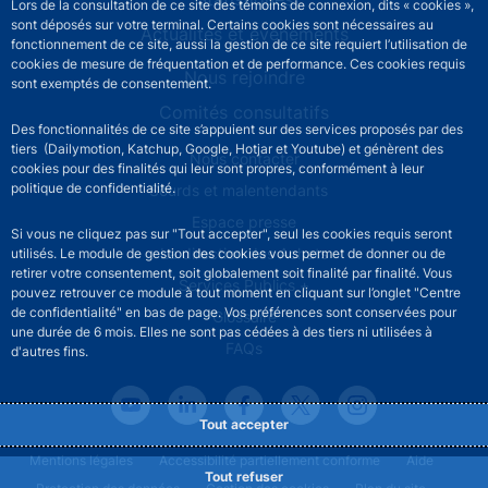
Lors de la consultation de ce site des témoins de connexion, dits « cookies »,
sont déposés sur votre terminal. Certains cookies sont nécessaires au
Actualités et événements
fonctionnement de ce site, aussi la gestion de ce site requiert l’utilisation de
cookies de mesure de fréquentation et de performance. Ces cookies requis
Nous rejoindre
sont exemptés de consentement.
Comités consultatifs
Des fonctionnalités de ce site s’appuient sur des services proposés par des
tiers (Dailymotion, Katchup, Google, Hotjar et Youtube) et génèrent des
Footer secondary menu
Nous contacter
cookies pour des finalités qui leur sont propres, conformément à leur
politique de confidentialité.
Sourds et malentendants
Espace presse
Si vous ne cliquez pas sur "Tout accepter", seul les cookies requis seront
La direction des Achats
utilisés. Le module de gestion des cookies vous permet de donner ou de
retirer votre consentement, soit globalement soit finalité par finalité. Vous
Services Publics +
pouvez retrouver ce module à tout moment en cliquant sur l’onglet "Centre
de confidentialité" en bas de page. Vos préférences sont conservées pour
Glossaire
une durée de 6 mois. Elles ne sont pas cédées à des tiers ni utilisées à
FAQs
d'autres fins.
Tout accepter
Footer legal notice menu
Mentions légales
Accessibilité partiellement conforme
Aide
Tout refuser