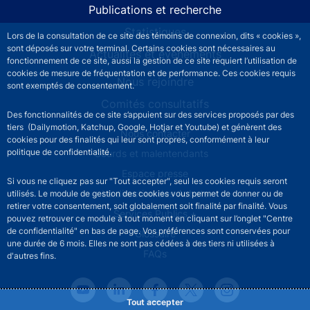
Publications et recherche
Statistiques
Lors de la consultation de ce site des témoins de connexion, dits « cookies »,
sont déposés sur votre terminal. Certains cookies sont nécessaires au
Actualités et événements
fonctionnement de ce site, aussi la gestion de ce site requiert l’utilisation de
cookies de mesure de fréquentation et de performance. Ces cookies requis
Nous rejoindre
sont exemptés de consentement.
Comités consultatifs
Des fonctionnalités de ce site s’appuient sur des services proposés par des
tiers (Dailymotion, Katchup, Google, Hotjar et Youtube) et génèrent des
Footer secondary menu
Nous contacter
cookies pour des finalités qui leur sont propres, conformément à leur
politique de confidentialité.
Sourds et malentendants
Espace presse
Si vous ne cliquez pas sur "Tout accepter", seul les cookies requis seront
La direction des Achats
utilisés. Le module de gestion des cookies vous permet de donner ou de
retirer votre consentement, soit globalement soit finalité par finalité. Vous
Services Publics +
pouvez retrouver ce module à tout moment en cliquant sur l’onglet "Centre
de confidentialité" en bas de page. Vos préférences sont conservées pour
Glossaire
une durée de 6 mois. Elles ne sont pas cédées à des tiers ni utilisées à
FAQs
d'autres fins.
Tout accepter