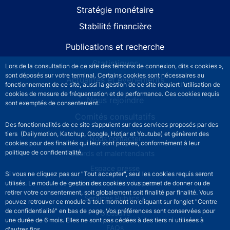
Stratégie monétaire
Stabilité financière
Publications et recherche
Statistiques
Lors de la consultation de ce site des témoins de connexion, dits « cookies »,
sont déposés sur votre terminal. Certains cookies sont nécessaires au
Actualités et événements
fonctionnement de ce site, aussi la gestion de ce site requiert l’utilisation de
cookies de mesure de fréquentation et de performance. Ces cookies requis
Nous rejoindre
sont exemptés de consentement.
Comités consultatifs
Des fonctionnalités de ce site s’appuient sur des services proposés par des
tiers (Dailymotion, Katchup, Google, Hotjar et Youtube) et génèrent des
Footer secondary menu
Nous contacter
cookies pour des finalités qui leur sont propres, conformément à leur
politique de confidentialité.
Sourds et malentendants
Espace presse
Si vous ne cliquez pas sur "Tout accepter", seul les cookies requis seront
La direction des Achats
utilisés. Le module de gestion des cookies vous permet de donner ou de
retirer votre consentement, soit globalement soit finalité par finalité. Vous
Services Publics +
pouvez retrouver ce module à tout moment en cliquant sur l’onglet "Centre
de confidentialité" en bas de page. Vos préférences sont conservées pour
Glossaire
une durée de 6 mois. Elles ne sont pas cédées à des tiers ni utilisées à
FAQs
d'autres fins.