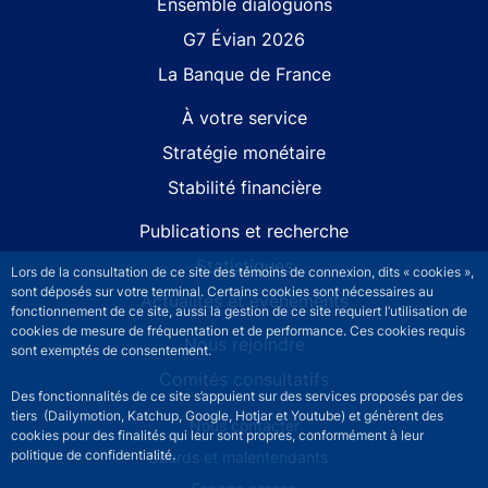
Site navigation
Ensemble dialoguons
G7 Évian 2026
La Banque de France
À votre service
Stratégie monétaire
Stabilité financière
Publications et recherche
Statistiques
Lors de la consultation de ce site des témoins de connexion, dits « cookies »,
sont déposés sur votre terminal. Certains cookies sont nécessaires au
Actualités et événements
fonctionnement de ce site, aussi la gestion de ce site requiert l’utilisation de
cookies de mesure de fréquentation et de performance. Ces cookies requis
Nous rejoindre
sont exemptés de consentement.
Comités consultatifs
Des fonctionnalités de ce site s’appuient sur des services proposés par des
tiers (Dailymotion, Katchup, Google, Hotjar et Youtube) et génèrent des
Footer secondary menu
Nous contacter
cookies pour des finalités qui leur sont propres, conformément à leur
politique de confidentialité.
Sourds et malentendants