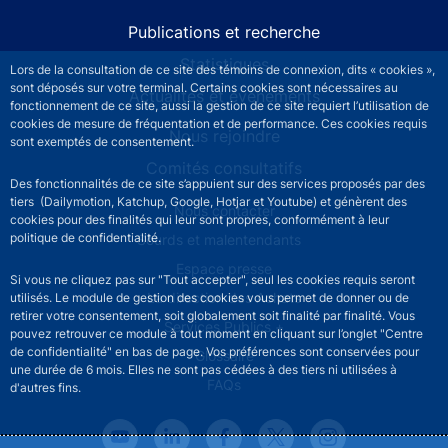
Publications et recherche
Statistiques
Lors de la consultation de ce site des témoins de connexion, dits « cookies »,
sont déposés sur votre terminal. Certains cookies sont nécessaires au
Actualités et événements
fonctionnement de ce site, aussi la gestion de ce site requiert l’utilisation de
cookies de mesure de fréquentation et de performance. Ces cookies requis
Nous rejoindre
sont exemptés de consentement.
Comités consultatifs
Des fonctionnalités de ce site s’appuient sur des services proposés par des
tiers (Dailymotion, Katchup, Google, Hotjar et Youtube) et génèrent des
Footer secondary menu
Nous contacter
cookies pour des finalités qui leur sont propres, conformément à leur
politique de confidentialité.
Sourds et malentendants
Espace presse
Si vous ne cliquez pas sur "Tout accepter", seul les cookies requis seront
La direction des Achats
utilisés. Le module de gestion des cookies vous permet de donner ou de
retirer votre consentement, soit globalement soit finalité par finalité. Vous
Services Publics +
pouvez retrouver ce module à tout moment en cliquant sur l’onglet "Centre
de confidentialité" en bas de page. Vos préférences sont conservées pour
Glossaire
une durée de 6 mois. Elles ne sont pas cédées à des tiers ni utilisées à
FAQs
d'autres fins.