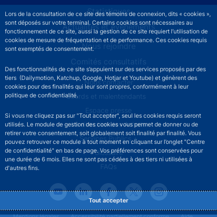
Statistiques
Lors de la consultation de ce site des témoins de connexion, dits « cookies »,
sont déposés sur votre terminal. Certains cookies sont nécessaires au
Actualités et événements
fonctionnement de ce site, aussi la gestion de ce site requiert l’utilisation de
cookies de mesure de fréquentation et de performance. Ces cookies requis
Nous rejoindre
sont exemptés de consentement.
Comités consultatifs
Des fonctionnalités de ce site s’appuient sur des services proposés par des
tiers (Dailymotion, Katchup, Google, Hotjar et Youtube) et génèrent des
Footer secondary menu
Nous contacter
cookies pour des finalités qui leur sont propres, conformément à leur
politique de confidentialité.
Sourds et malentendants
Espace presse
Si vous ne cliquez pas sur "Tout accepter", seul les cookies requis seront
La direction des Achats
utilisés. Le module de gestion des cookies vous permet de donner ou de
retirer votre consentement, soit globalement soit finalité par finalité. Vous
Services Publics +
pouvez retrouver ce module à tout moment en cliquant sur l’onglet "Centre
de confidentialité" en bas de page. Vos préférences sont conservées pour
Glossaire
une durée de 6 mois. Elles ne sont pas cédées à des tiers ni utilisées à
FAQs
d'autres fins.
Tout accepter
Mentions légales
Accessibilité partiellement conforme
Aide