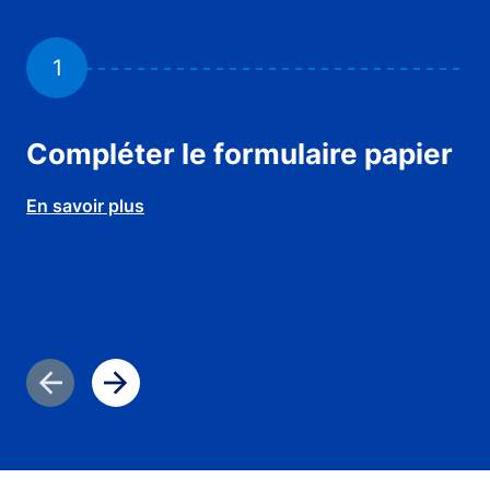
1
Compléter le formulaire papier
Jo
En savoir plus
En 
Diapositive précédente
Diapositive suivante