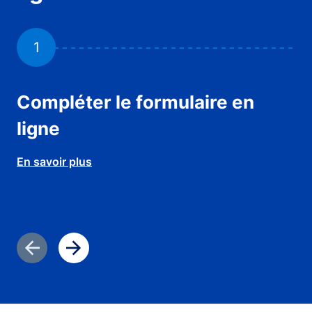
1
Compléter le formulaire en
Jo
ligne
En 
En savoir plus
Diapositive précédente
Diapositive suivante