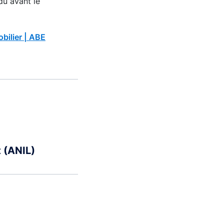
dû avant le
bilier | ABE
t (ANIL)