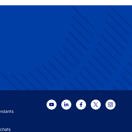
 menu
endants
Achats