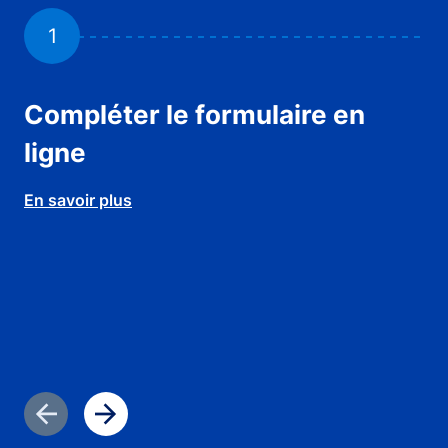
1
Compléter le formulaire en
Jo
ligne
ATT
vo
En savoir plus
pas
piè
de
En 
Diapositive précédente
Diapositive suivante