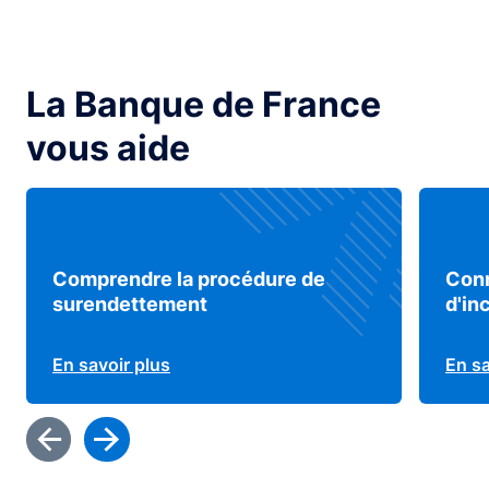
La Banque de France
vous aide
Comprendre la procédure de
Conn
surendettement
d'in
En savoir plus
En sa