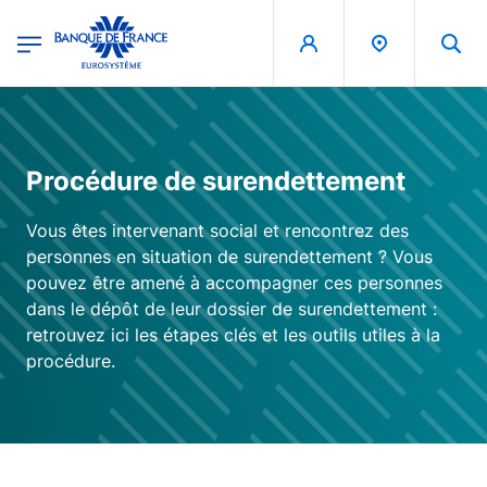
egion
Banque de France - Menu Principal
Aller au contenu principal
Procédure de surendettement
Vous êtes intervenant social et rencontrez des
personnes en situation de surendettement ? Vous
pouvez être amené à accompagner ces personnes
dans le dépôt de leur dossier de surendettement :
retrouvez ici les étapes clés et les outils utiles à la
procédure.