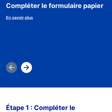
Compléter le formulaire papier
Jo
En savoir plus
En 
Diapositive précédente
Diapositive suivante
Étape 1 : Compléter le