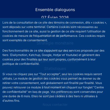
Site navigation
Ensemble dialoguons
G7 Évian 2026
Lors de la consultation de ce site des témoins de connexion, dits « cookies »,
La Banque de France
sont déposés sur votre terminal. Certains cookies sont nécessaires au
fonctionnement de ce site, aussi la gestion de ce site requiert l’utilisation de
À votre service
cookies de mesure de fréquentation et de performance. Ces cookies requis
sont exemptés de consentement.
Stratégie monétaire
Stabilité financière
Des fonctionnalités de ce site s’appuient sur des services proposés par des
tiers (Dailymotion, Katchup, Google, Hotjar et Youtube) et génèrent des
cookies pour des finalités qui leur sont propres, conformément à leur
Publications et recherche
politique de confidentialité.
Statistiques
Si vous ne cliquez pas sur "Tout accepter", seul les cookies requis seront
Actualités et événements
utilisés. Le module de gestion des cookies vous permet de donner ou de
retirer votre consentement, soit globalement soit finalité par finalité. Vous
Nous rejoindre
pouvez retrouver ce module à tout moment en cliquant sur l’onglet "Centre
de confidentialité" en bas de page. Vos préférences sont conservées pour
Comités consultatifs
une durée de 6 mois. Elles ne sont pas cédées à des tiers ni utilisées à
d'autres fins.
Footer secondary menu
Nous contacter