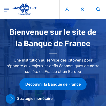
egion
Banque de France - Menu Principal
Aller au contenu principal
Image
Bienvenue sur le site de
la Banque de France
Une institution au service des citoyens pour
répondre aux enjeux et défis économiques de notre
société en France et en Europe
Découvrir la Banque de France
Stratégie monétaire