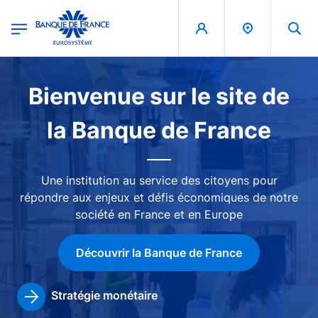
egion
Banque de France - Menu Principal
Aller au contenu principal
Image
Bienvenue sur le site de
la Banque de France
Une institution au service des citoyens pour
répondre aux enjeux et défis économiques de notre
société en France et en Europe
Découvrir la Banque de France
Stratégie monétaire