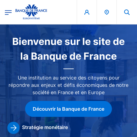
egion
Banque de France - Menu Principal
Aller au contenu principal
Image
Bienvenue sur le site de
la Banque de France
Une institution au service des citoyens pour
répondre aux enjeux et défis économiques de notre
société en France et en Europe
Découvrir la Banque de France
Stratégie monétaire