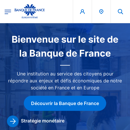
egion
Banque de France - Menu Principal
Aller au contenu principal
Image
Bienvenue sur le site de
la Banque de France
Une institution au service des citoyens pour
répondre aux enjeux et défis économiques de notre
société en France et en Europe
Découvrir la Banque de France
Stratégie monétaire