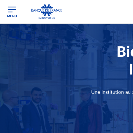
egion
Banque de France - Menu Principal
MENU
Image
Bi
Une institution au