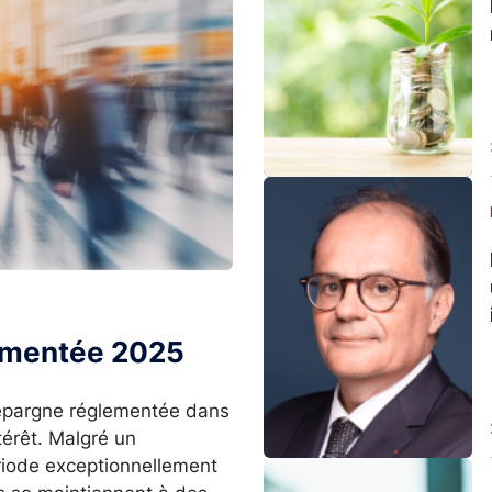
Image
lementée 2025
l’épargne réglementée dans
térêt. Malgré un
ériode exceptionnellement
Image