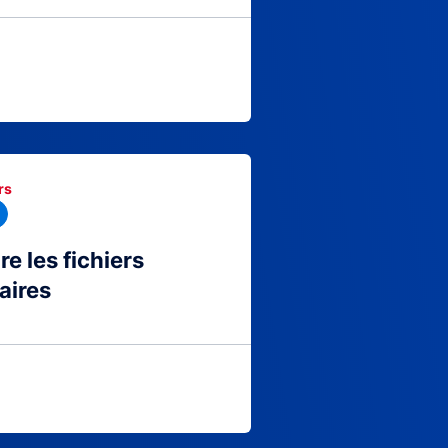
rs
 les fichiers
aires