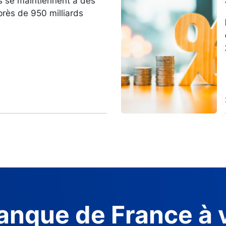
s se maintiennent à des
près de 950 milliards
anque de France à 