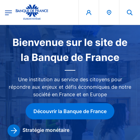
egion
Banque de France - Menu Principal
Aller au contenu principal
Image
Bienvenue sur le site de
la Banque de France
Une institution au service des citoyens pour
répondre aux enjeux et défis économiques de notre
société en France et en Europe
Découvrir la Banque de France
Stratégie monétaire