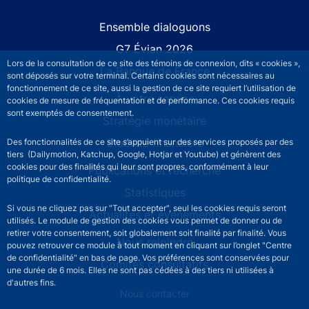
Site navigation
Ensemble dialoguons
G7 Évian 2026
Lors de la consultation de ce site des témoins de connexion, dits « cookies »,
La Banque de France
sont déposés sur votre terminal. Certains cookies sont nécessaires au
fonctionnement de ce site, aussi la gestion de ce site requiert l’utilisation de
À votre service
cookies de mesure de fréquentation et de performance. Ces cookies requis
sont exemptés de consentement.
Stratégie monétaire
Stabilité financière
Des fonctionnalités de ce site s’appuient sur des services proposés par des
tiers (Dailymotion, Katchup, Google, Hotjar et Youtube) et génèrent des
cookies pour des finalités qui leur sont propres, conformément à leur
Publications et recherche
politique de confidentialité.
Statistiques
Si vous ne cliquez pas sur "Tout accepter", seul les cookies requis seront
Actualités et événements
utilisés. Le module de gestion des cookies vous permet de donner ou de
retirer votre consentement, soit globalement soit finalité par finalité. Vous
Nous rejoindre
pouvez retrouver ce module à tout moment en cliquant sur l’onglet "Centre
de confidentialité" en bas de page. Vos préférences sont conservées pour
Comités consultatifs
une durée de 6 mois. Elles ne sont pas cédées à des tiers ni utilisées à
d'autres fins.
Footer secondary menu
Nous contacter