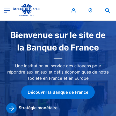
egion
Banque de France - Menu Principal
Aller au contenu principal
Image
Bienvenue sur le site de
la Banque de France
Une institution au service des citoyens pour
répondre aux enjeux et défis économiques de notre
société en France et en Europe
Découvrir la Banque de France
Stratégie monétaire