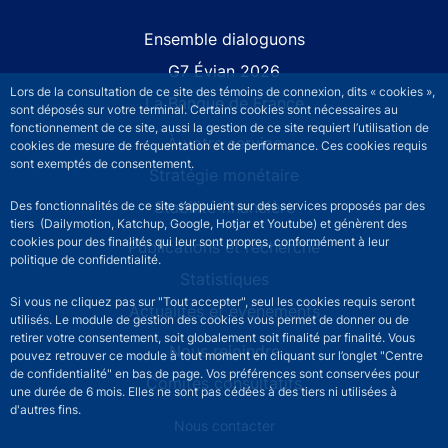
Site navigation
Ensemble dialoguons
G7 Évian 2026
Lors de la consultation de ce site des témoins de connexion, dits « cookies »,
La Banque de France
sont déposés sur votre terminal. Certains cookies sont nécessaires au
fonctionnement de ce site, aussi la gestion de ce site requiert l’utilisation de
À votre service
cookies de mesure de fréquentation et de performance. Ces cookies requis
sont exemptés de consentement.
Stratégie monétaire
Stabilité financière
Des fonctionnalités de ce site s’appuient sur des services proposés par des
tiers (Dailymotion, Katchup, Google, Hotjar et Youtube) et génèrent des
cookies pour des finalités qui leur sont propres, conformément à leur
Publications et recherche
politique de confidentialité.
Statistiques
Si vous ne cliquez pas sur "Tout accepter", seul les cookies requis seront
Actualités et événements
utilisés. Le module de gestion des cookies vous permet de donner ou de
retirer votre consentement, soit globalement soit finalité par finalité. Vous
Nous rejoindre
pouvez retrouver ce module à tout moment en cliquant sur l’onglet "Centre
de confidentialité" en bas de page. Vos préférences sont conservées pour
Comités consultatifs
une durée de 6 mois. Elles ne sont pas cédées à des tiers ni utilisées à
d'autres fins.
Footer secondary menu
Nous contacter