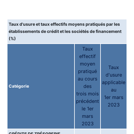
Taux d'usure et taux effectifs moyens pratiqués par les
établissements de crédit et les sociétés de financement
(%)
Taux
effectif
moyen
Taux
pratiqué
d'usure
au cours
applicable
des
Catégorie
au
trois mois
1er mars
précédent
2023
le 1er
mars
2023