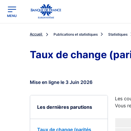
egion
Banque de France - Menu Principal
MENU
Accueil
Publications et statistiques
Statistiques
Taux de change (par
Mise en ligne le 3 Juin 2026
Les cou
Vous re
Les dernières parutions
Taux de change (parités