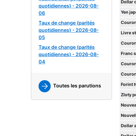
Dollar 
quotidiennes) - 2026-08-
Yen ja
06
Taux de change (parités
Couron
quotidiennes) - 2026-08-
Livre s
05
Couron
Taux de change (parités
Franc 
quotidiennes) - 2026-08-
04
Couron
Couron
Forint 
Toutes les parutions
Zloty p
Nouvea
Nouvell
Dollar 