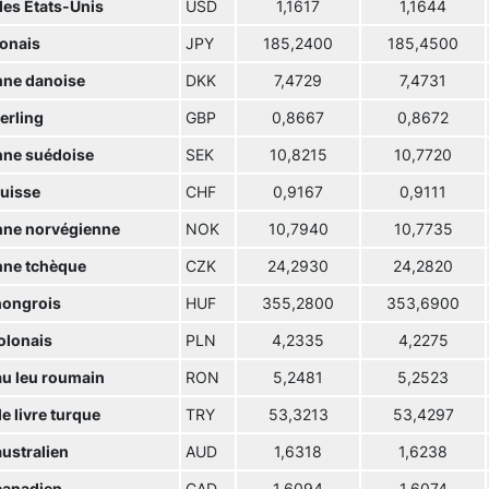
des Etats-Unis
USD
1,1617
1,1644
ponais
JPY
185,2400
185,4500
ne danoise
DKK
7,4729
7,4731
terling
GBP
0,8667
0,8672
ne suédoise
SEK
10,8215
10,7720
suisse
CHF
0,9167
0,9111
ne norvégienne
NOK
10,7940
10,7735
ne tchèque
CZK
24,2930
24,2820
hongrois
HUF
355,2800
353,6900
olonais
PLN
4,2335
4,2275
u leu roumain
RON
5,2481
5,2523
e livre turque
TRY
53,3213
53,4297
australien
AUD
1,6318
1,6238