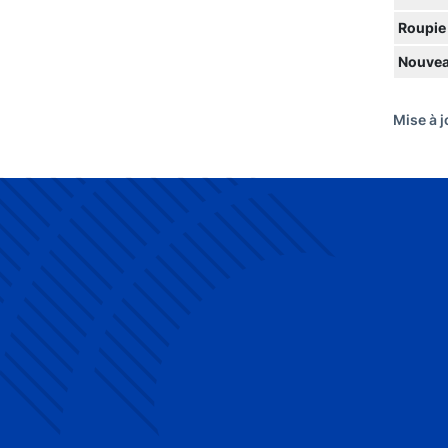
Roupie
Nouvea
Mise à j