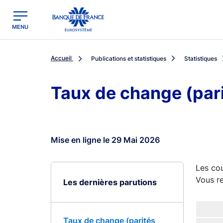
egion
Banque de France - Menu Principal
MENU
Accueil
Publications et statistiques
Statistiques
Taux de change (par
Mise en ligne le 29 Mai 2026
Les cou
Vous re
Les dernières parutions
Taux de change (parités