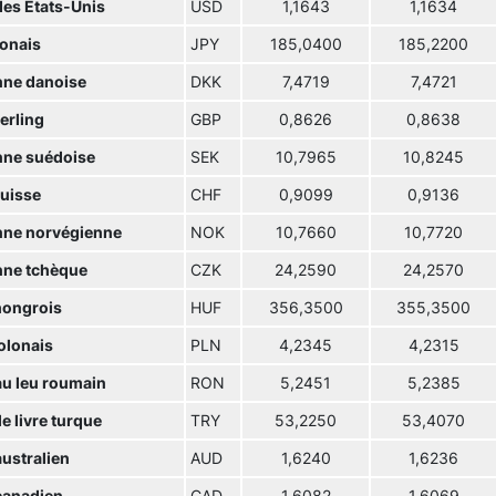
des Etats-Unis
USD
1,1643
1,1634
ponais
JPY
185,0400
185,2200
ne danoise
DKK
7,4719
7,4721
terling
GBP
0,8626
0,8638
ne suédoise
SEK
10,7965
10,8245
suisse
CHF
0,9099
0,9136
ne norvégienne
NOK
10,7660
10,7720
ne tchèque
CZK
24,2590
24,2570
hongrois
HUF
356,3500
355,3500
olonais
PLN
4,2345
4,2315
u leu roumain
RON
5,2451
5,2385
e livre turque
TRY
53,2250
53,4070
australien
AUD
1,6240
1,6236