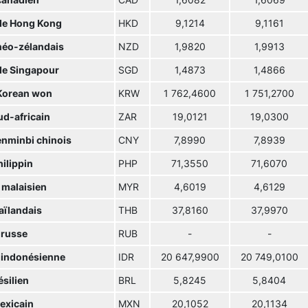
canadien
CAD
1,6082
1,6069
 de Hong Kong
HKD
9,1214
9,1161
 néo-zélandais
NZD
1,9820
1,9913
 de Singapour
SGD
1,4873
1,4866
Korean won
KRW
1 762,4600
1 751,2700
ud-africain
ZAR
19,0121
19,0300
enminbi chinois
CNY
7,8990
7,8939
ilippin
PHP
71,3550
71,6070
 malaisien
MYR
4,6019
4,6129
aïlandais
THB
37,8160
37,9970
 russe
RUB
-
-
 indonésienne
IDR
20 647,9900
20 749,0100
ésilien
BRL
5,8245
5,8404
exicain
MXN
20,1052
20,1134