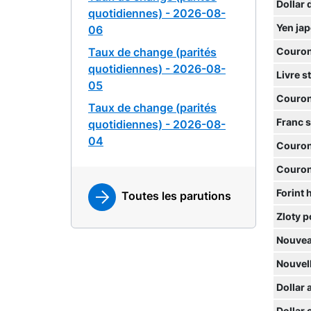
Dollar 
quotidiennes) - 2026-08-
Yen ja
06
Taux de change (parités
Couron
quotidiennes) - 2026-08-
Livre s
05
Couron
Taux de change (parités
Franc 
quotidiennes) - 2026-08-
04
Couron
Couron
Forint 
Toutes les parutions
Zloty p
Nouvea
Nouvell
Dollar 