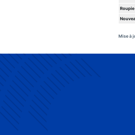
Roupie
Nouvea
Mise à j